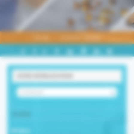
Accueil
Contacter l'équipe
PARTAGER
+
-
A
A
A
SUR
LINKEDIN
VOTRE INTERLOCUTEUR
VOTRE INTERLOCUTEUR
Civilité
Mme