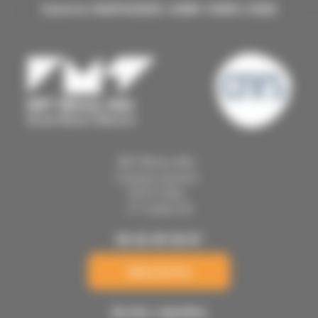
Centre RAPSODEE UMR CNRS 5302
IMT Mines Albi
Campus Jarlard
81013 Albi
CT Cedex 09
05 63 49 30 07
Nous écrire
Accès rapides