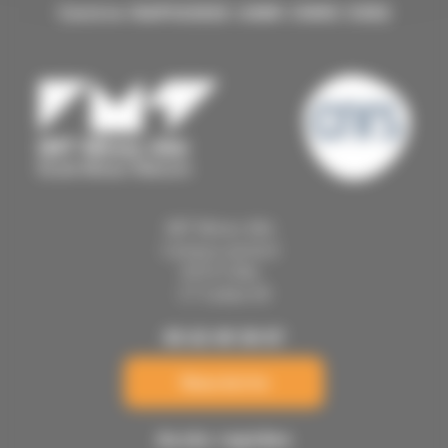
Centre RAPSODEE UMR CNRS 5302
IMT Mines Albi
Campus Jarlard
81013 Albi
CT Cedex 09
05 63 49 30 07
Nous écrire
Accès rapides