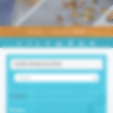
Accueil
Contacter l'équipe
PARTAGER
+
-
A
A
A
SUR
LINKEDIN
VOTRE INTERLOCUTEUR
VOTRE INTERLOCUTEUR
Civilité
Mme